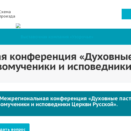
Схема
проезда
ая конференция «Духовны
вомученики и исповедники
I Межрегиональная конференция «Духовные пас
омученики и исповедники Церкви Русской».
дать вопрос