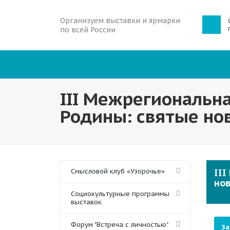
Организуем выставки и ярмарки
по всей России
III Межрегиональн
Родины: святые но
Смысловой клуб «Узорочье»
II
нов
Социокультурные программы
выставок
Форум "Встреча с личностью"
За