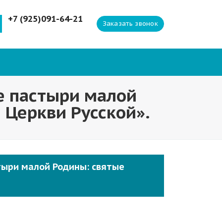
+7 (925)091-64-21
Заказать звонок
е пастыри малой
 Церкви Русской».
тыри малой Родины: святые