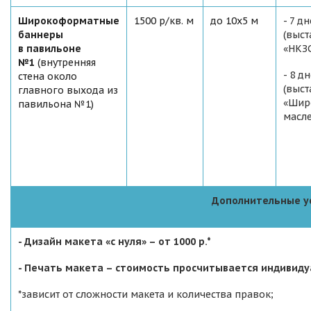
Широкоформатные
1500 р/кв. м
до 10x5 м
- 7 д
баннеры
(выст
в
павильоне
«НКЗС
№1
(внутренняя
- 8 д
стена около
(выст
главного выхода из
«Шир
павильона №1)
масл
Дополнительные
у
- Дизайн макета «с нуля» – от 1000 р.*
- Печать макета – стоимость просчитывается индивиду
*зависит от сложности макета и количества правок;