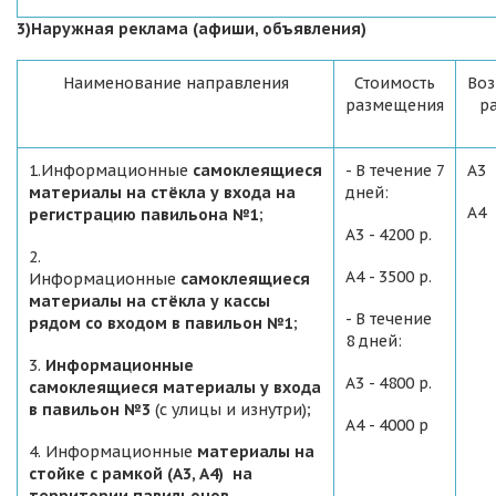
3)Наружная реклама (афиши, объявления)
Наименование направления
Стоимость
Во
размещения
р
1.Информационные
самоклеящиеся
- В течение 7
А3
материалы на стёкла у входа на
дней:
А4
регистрацию павильона №1
;
А3 - 4200 р.
2.
А4 - 3500 р.
Информационные
самоклеящиеся
материалы на стёкла у кассы
- В течение
рядом со входом в павильон №1
;
8 дней:
3.
Информационные
А3 - 4800 р.
самоклеящиеся материалы у входа
в павильон №3
(с улицы и изнутри);
А4 - 4000 р
4. Информационные
материалы на
стойке с рамкой (А3, А4) на