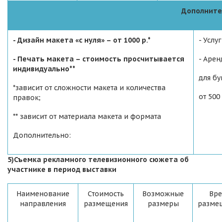
Дополните
- Дизайн макета «с нуля» – от 1000 р.*
- Услу
- Печать макета – стоимость просчитывается
- Аре
индивидуально**
для бу
*зависит от сложности макета и количества
от 500 
правок;
** зависит от материала макета и формата
Дополнительно:
5)Съемка рекламного телевизионного сюжета об
участнике в период выставки
Наименование
Стоимость
Возможные
Вре
направления
размещения
размеры
разме