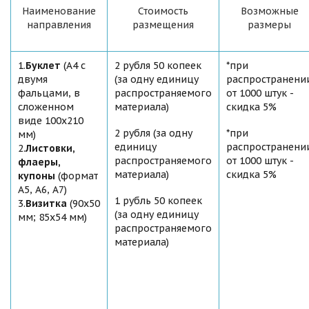
Наименование
Стоимость
Возможные
направления
размещения
размеры
1.
Буклет
(А4 с
2 рубля 50 копеек
*при
двумя
(за одну единицу
распространени
фальцами, в
распространяемого
от 1000 штук -
сложенном
материала)
скидка 5%
виде 100x210
2 рубля (за одну
*при
мм)
единицу
распространени
2.
Листовки,
распространяемого
от 1000 штук -
флаеры,
материала)
скидка 5%
купоны
(формат
А5, А6, А7)
1 рубль 50 копеек
3.
Визитка
(90x50
(за одну единицу
мм; 85x54 мм)
распространяемого
материала)