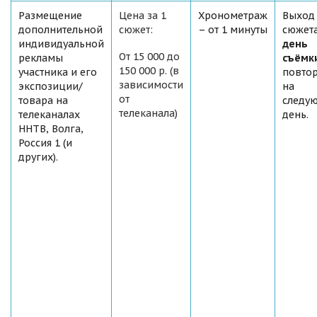
Размещение
Цена за 1
Хронометраж
Выход
дополнительной
сюжет:
– от 1 минуты
сюжет
индивидуальной
день
От 15 000 до
рекламы
съёмк
150 000 р. (в
участника и его
повто
зависимости
экспозиции/
на
от
товара на
следу
телеканала)
телеканалах
день.
ННТВ, Волга,
Россия 1 (и
других).