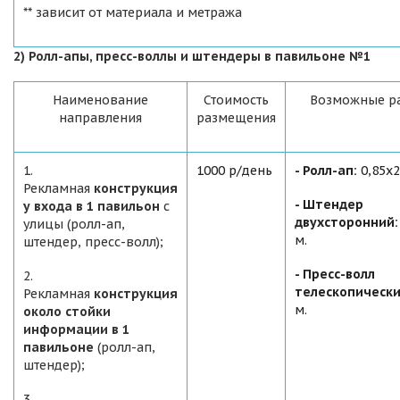
** зависит от материала и метража
2) Ролл-апы, пресс-воллы и штендеры в павильоне №1
Наименование
Стоимость
Возможные р
направления
размещения
1.
1000 р/день
- Ролл-ап:
0,85х2
Рекламная
конструкция
- Штендер
у входа в 1 павильон
с
двухсторонний:
улицы (ролл-ап,
м.
штендер, пресс-волл);
- Пресс-волл
2.
телескопически
Рекламная
конструкция
м.
около стойки
информации
в 1
павильоне
(ролл-ап,
штендер);
3.