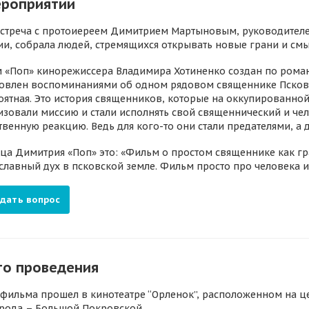
ероприятии
встреча с протоиереем Димитрием Мартыновым, руководител
ии, собрала людей, стремящихся открывать новые грани и см
 «Поп» кинорежиссера Владимира Хотиненко создан по роману
овлен воспоминаниями об одном рядовом священнике Псков
оятная. Это история священников, которые на оккупированно
изовали миссию и стали исполнять свой священнический и чел
венную реакцию. Ведь для кого-то они стали предателями, а 
тца Димитрия «Поп» это: «Фильм о простом священнике как г
славный дух в псковской земле. Фильм просто про человека и 
дать вопрос
то проведения
 фильма прошел в кинотеатре “Орленок”, расположенном на 
рода – Большой Покровской.