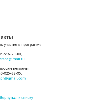
такты
ть участие в программе:
3-516-28-80,
ersoc@mail.ru
просам рекламы:
0-025-62-05,
.pr@gmail.com
Вернуться к списку