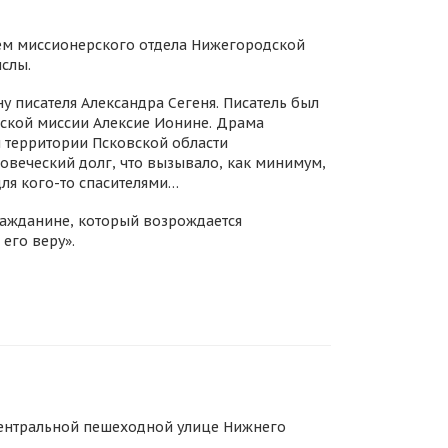
ем миссионерского отдела Нижегородской
ыслы.
 писателя Александра Сегеня. Писатель был
ской миссии Алексие Ионине. Драма
й территории Псковской области
овеческий долг, что вызывало, как минимум,
для кого-то спасителями…
ражданине, который возрождается
его веру».
центральной пешеходной улице Нижнего