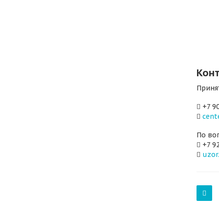
Кон
Приня
+7 90
cent
По во
+7 92
uzor