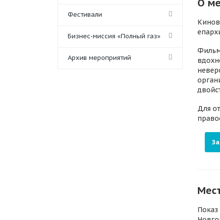
О м
Фестивали
️Кино
епарх
Бизнес-миссия «Полный газ»
Фильм
Архив мероприятий
вдохн
невер
орган
двойст
Для о
право
За
Мес
Показ
Новго