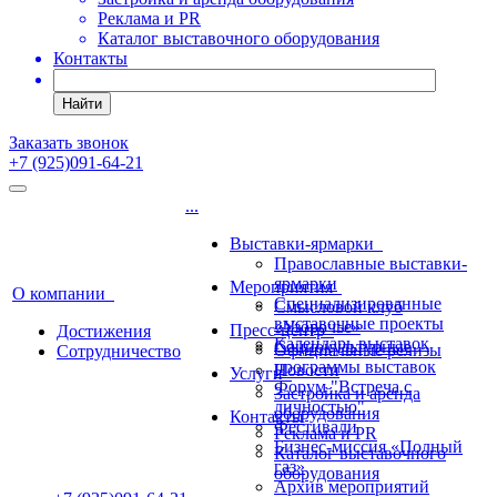
Реклама и PR
Каталог выставочного оборудования
Контакты
Найти
Заказать звонок
+7 (925)091-64-21
...
Выставки-ярмарки
Православные выставки-
ярмарки
Мероприятия
О компании
Специализированные
Смысловой клуб
выставочные проекты
«Узорочье»
Пресс-центр
Достижения
Календарь выставок
Социокультурные
Официальные релизы
Сотрудничество
программы выставок
Новости
Услуги
Форум "Встреча с
Застройка и аренда
личностью"
оборудования
Контакты
Фестивали
Реклама и PR
Бизнес-миссия «Полный
Каталог выставочного
газ»
оборудования
Архив мероприятий