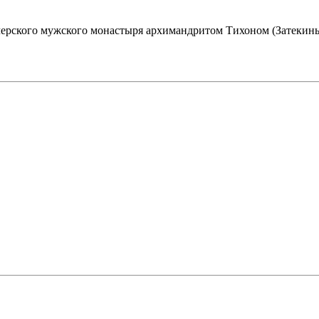
черского мужского монастыря архимандритом Тихоном (Затекин