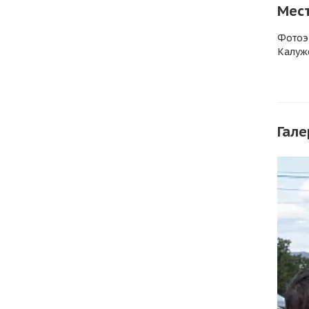
Мес
Фотоэ
Калуж
Гале