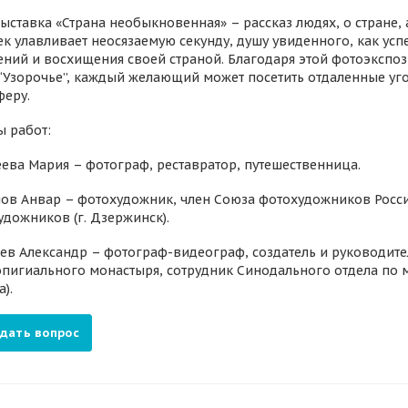
ставка «Страна необыкновенная» – рассказ людях, о стране, а
к улавливает неосязаемую секунду, душу увиденного, как успе
ний и восхищения своей страной. Благодаря этой фотоэкспо
 “Узорочье”, каждый желающий может посетить отдаленные уго
феру.
ы работ:
еева Мария – фотограф, реставратор, путешественница.
мов Анвар – фотохудожник, член Союза фотохудожников Росс
удожников (г. Дзержинск).
ев Александр – фотограф-видеограф, создатель и руководите
опигиального монастыря, сотрудник Синодального отдела по
).
дать вопрос