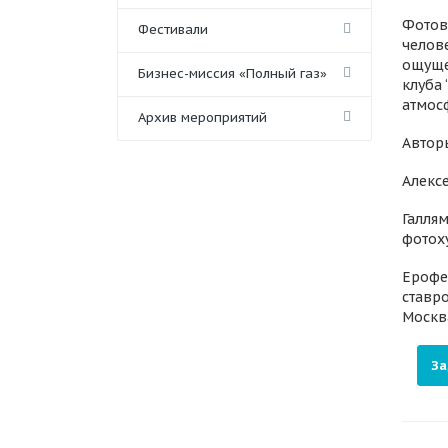
Фотовы
Фестивали
челове
ощуще
Бизнес-миссия «Полный газ»
клуба
атмос
Архив мероприятий
Автор
Алекс
Галля
фотох
Ерофе
ставр
Москва
За