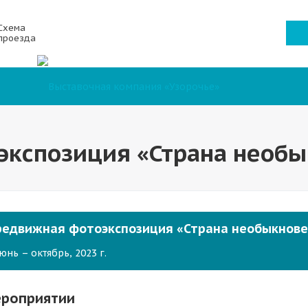
Схема
проезда
кспозиция «Страна необы
редвижная фотоэкспозиция «Страна необыкнов
юнь – октябрь, 2023 г.
ероприятии