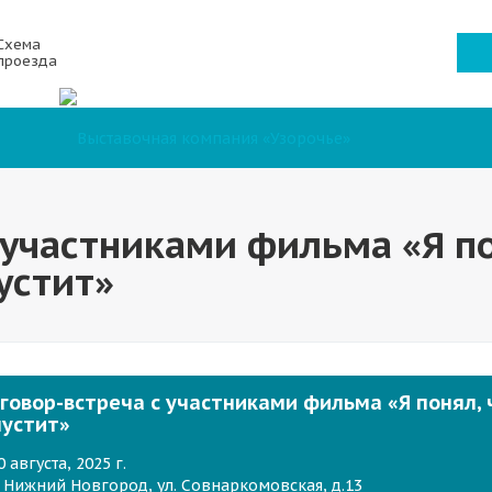
Схема
проезда
 участниками фильма «Я по
устит»
говор-встреча с участниками фильма «Я понял, 
пустит»
0 августа, 2025 г.
. Нижний Новгород, ул. Совнаркомовская, д.13