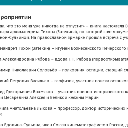
ероприятии
ял, что это меня уже никогда не отпустит» – книга настоятел
тыря архимандрита Тихона (Затекина), по которой снят доку
ной-Судьиной. На православной ярмарке прошла встреча с уч
имандрит Тихон (Затёкин) – игумен Вознесенского Печерского
а Александровна Рябова – вдова Г.Т. Рябова (первооткрывате
димир Николаевич Соловьёв – полковник юстиции, старший сл
адий Петрович Васильев – геофизик, участник поиска останков
нид Григорьевич Вохмяков – участник военно-исторического 
ки Цесаревича Алексея и Великой княжны Марии
мила Анатольевна Лыкова – профессор, доктор исторических н
ме
на Вдовина-Судьина, член Союза кинематографистов России,