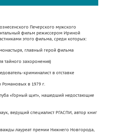
я Вознесенского Печерского мужского
ментальный фильм режиссером Ириной
астниками этого фильма, среди которых:
 монастыря, главный герой фильма
ля тайного захоронения)
едователь-криминалист в отставке
 Романовых в 1979 г.
клуба «Горный щит», нашедший недостающие
аук, ведущий специалист РГАСПИ, автор книг
 дважды лауреат премии Нижнего Новгорода,