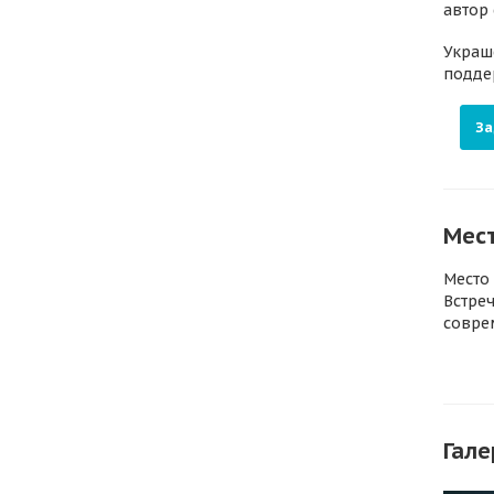
автор
Украш
подде
За
Мес
Место
Встре
совре
Гале