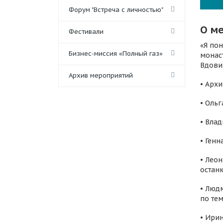
Форум "Встреча с личностью"
О м
Фестивали
«Я пон
Бизнес-миссия «Полный газ»
монас
Вдови
Архив мероприятий
• Арх
• Ольг
• Вла
• Генн
• Лео
остан
• Люд
по те
• Ири