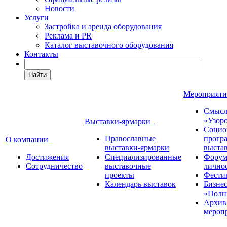
Новости
Услуги
Застройка и аренда оборудования
Реклама и PR
Каталог выставочного оборудования
Контакты
Найти
Мероприят
Смысл
«Узор
Выставки-ярмарки
Социо
Православные
прогр
О компании
выставки-ярмарки
выста
Достижения
Специализированные
Форум
Сотрудничество
выставочные
лично
проекты
Фести
Календарь выставок
Бизне
«Полн
Архив
мероп