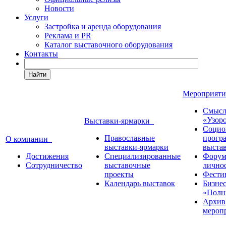
Новости
Услуги
Застройка и аренда оборудования
Реклама и PR
Каталог выставочного оборудования
Контакты
Найти
Мероприят
Смысл
«Узор
Выставки-ярмарки
Социо
Православные
прогр
О компании
выставки-ярмарки
выста
Достижения
Специализированные
Форум
Сотрудничество
выставочные
лично
проекты
Фести
Календарь выставок
Бизне
«Полн
Архив
мероп