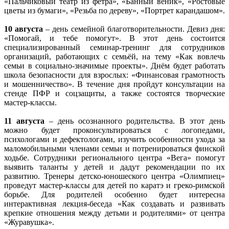
«Пальчиковый театр из фетра», «Банный веник», «Ростовые
цветы из бумаги», «Резьба по дереву», «Портрет карандашом».
10 августа
– день семейной благотворительности. Девиз дня:
«Помогай, и тебе помогут». В этот день состоится
специализированный семинар-тренинг для сотрудников
организаций, работающих с семьёй, на тему «Как вовлечь
семьи в социально-значимые проекты». Днём будет работать
школа безопасности для взрослых: «Финансовая грамотность
и мошенничество». В течение дня пройдут консультации на
стенде ПФР и соцзащиты, а также состоятся творческие
мастер-классы.
11 августа
– день осознанного родительства. В этот день
можно будет проконсультироваться с логопедами,
психологами и дефектологами, изучить особенности ухода за
маломобильными членами семьи и потренироваться финской
ходьбе. Сотрудники регионального центра «Вега» помогут
выявить таланты у детей и дадут рекомендации по их
развитию. Тренеры детско-юношеского центра «Олимпиец»
проведут мастер-классы для детей по каратэ и греко-римской
борьбе. Для родителей особенно будет интересна
интерактивная лекция-беседа «Как создавать и развивать
крепкие отношения между детьми и родителями» от центра
«Журавушка».