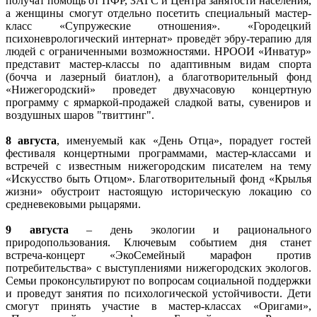
получат помощь от ПФР, ЗАГС и Центра занятости населения,
а женщины смогут отдельно посетить специальный мастер-
класс «Супружеские отношения». «Городецкий
психоневрологический интернат» проведёт эбру-терапию для
людей с ограниченными возможностями. НРООИ «Инватур»
представит мастер-классы по адаптивным видам спорта
(бочча и лазерный биатлон), а благотворительный фонд
«Нижегородский» проведет двухчасовую концертную
программу с ярмаркой-продажей сладкой ваты, сувениров и
воздушных шаров "твиттинг".
8 августа
, именуемый как «День Отца», порадует гостей
фестиваля концертными программами, мастер-классами и
встречей с известным нижегородским писателем на тему
«Искусство быть Отцом». Благотворительный фонд «Крылья
жизни» обустроит настоящую историческую локацию со
средневековыми рыцарями.
9 августа
– день экологии и рационального
природопользования. Ключевым событием дня станет
встреча-концерт «ЭкоСемейный марафон против
потребительства» с выступлениями нижегородских экологов.
Семьи проконсультируют по вопросам социальной поддержки
и проведут занятия по психологической устойчивости. Дети
смогут принять участие в мастер-классах «Оригами»,