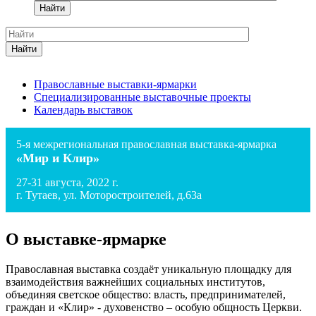
Найти
Найти
Православные выставки-ярмарки
Специализированные выставочные проекты
Календарь выставок
5-я межрегиональная православная выставка-ярмарка
«Мир и Клир»
27-31 августа, 2022 г.
г. Тутаев, ул. Моторостроителей, д.63а
О выставке-ярмарке
Православная выставка создаёт уникальную площадку для
взаимодействия важнейших социальных институтов,
объединяя светское общество: власть, предпринимателей,
граждан и «Клир» - духовенство – особую общность Церкви.