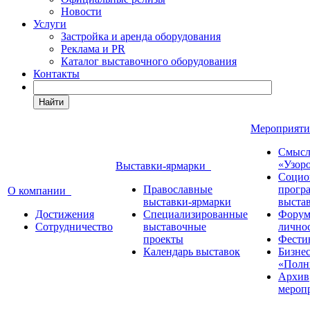
Новости
Услуги
Застройка и аренда оборудования
Реклама и PR
Каталог выставочного оборудования
Контакты
Найти
Мероприят
Смысл
«Узор
Выставки-ярмарки
Социо
Православные
прогр
О компании
выставки-ярмарки
выста
Достижения
Специализированные
Форум
Сотрудничество
выставочные
лично
проекты
Фести
Календарь выставок
Бизне
«Полн
Архив
мероп