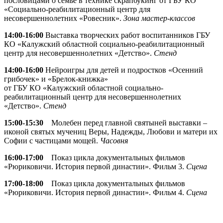
пословицами о семье в технике скрапбукинг от ГБУ КО
«Социально-реабилитационный центр для
несовершеннолетних «Ровесник».
Зона мастер-классов
14:00-16:00
Выставка творческих работ воспитанников ГБУ
КО «Калужский областной социально-реабилитационный
центр для несовершеннолетних «Детство».
Стенд
14:00-16:00
Нейроигры для детей и подростков «Осенний
грибочек» и «Брелок-книжка»
от ГБУ КО «Калужский областной социально-
реабилитационный центр для несовершеннолетних
«Детство».
Стенд
15:00-15:30
Молебен перед главной святыней выставки –
иконой святых мучениц Веры, Надежды, Любови и матери их
Софии с частицами мощей.
Часовня
16:00-17:00
Показ цикла документальных фильмов
«Рюриковичи. История первой династии». Фильм 3.
Сцена
17:00-18:00
Показ цикла документальных фильмов
«Рюриковичи. История первой династии». Фильм 4.
Сцена