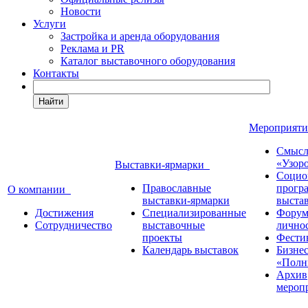
Новости
Услуги
Застройка и аренда оборудования
Реклама и PR
Каталог выставочного оборудования
Контакты
Найти
Мероприят
Смысл
«Узор
Выставки-ярмарки
Социо
Православные
прогр
О компании
выставки-ярмарки
выста
Достижения
Специализированные
Форум
Сотрудничество
выставочные
лично
проекты
Фести
Календарь выставок
Бизне
«Полн
Архив
мероп