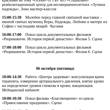
красками на тему «Осень» от ГБУ КО «Социально-
реабилитационный центр для несовершеннолетних «Лучики
надежды».
Зона мастер-классов
15:00-15:30
Молебен перед главной святыней выставки –
иконой святых мучениц Веры, Надежды, Любови и матери их
Софии с частицами мощей.
Часовня
16:00-17:00
Показ цикла документальных фильмов
«Рюриковичи. История первой династии». Фильм 5.
Сцена
17:00-18:00
Показ цикла документальных фильмов
«Рюриковичи. История первой династии». Фильм 6.
Сцена
06 октября (пятница)
10:00-14:30
Работа «Центра здоровья»: консультация врача
терапевта, измерение артериального давления, взятие крови
на определение уровня глюкозы в крови, вакцинация.
Медицинский кабинет
10:00-10:30
Показ фильма «Благовещение» из цикла
«Православные праздники».
Сцена