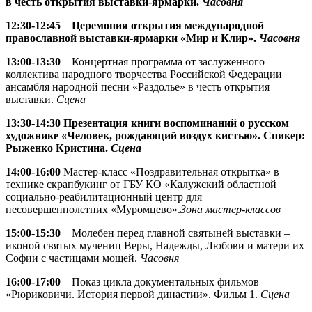
в честь открытия выставки-ярмарки.
Часовня
12:30-12:45
Церемония открытия международной
православной выставки-ярмарки «Мир и Клир».
Часовня
13:00-13:30
Концертная программа от заслуженного
коллектива народного творчества Российской Федерации
ансамбля народной песни «Раздолье» в честь открытия
выставки.
Сцена
13:30-14:30 Презентация книги воспоминаний о русском
художнике «Человек, рождающий воздух кистью». Спикер:
Рыженко Кристина.
Сцена
14:00-16:00
Мастер-класс «Поздравительная открытка» в
технике скрапбукинг от ГБУ КО «Калужский областной
социально-реабилитационный центр для
несовершеннолетних «Муромцево».
Зона мастер-классов
15:00-15:30
Молебен перед главной святыней выставки –
иконой святых мучениц Веры, Надежды, Любови и матери их
Софии с частицами мощей.
Часовня
16:00-17:00
Показ цикла документальных фильмов
«Рюриковичи. История первой династии». Фильм 1.
Сцена