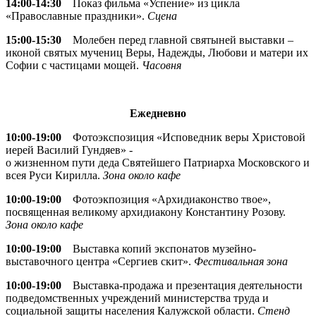
14:00-14:30
Показ фильма «Успение» из цикла
«Православные праздники».
Сцена
15:00-15:30
Молебен перед главной святыней выставки –
иконой святых мучениц Веры, Надежды, Любови и матери их
Софии с частицами мощей.
Часовня
Ежедневно
10:00-19:00
Фотоэкспозиция «Исповедник веры Христовой
иерей Василий Гундяев» -
о жизненном пути деда Святейшего Патриарха Московского и
всея Руси Кирилла.
Зона около кафе
10:00-19:00
Фотоэкпозиция «Архидиаконство твое»,
посвященная великому архидиакону Константину Розову.
Зона около кафе
10:00-19:00
Выставка копий экспонатов музейно-
выставочного центра «Сергиев скит».
Фестивальная зона
10:00-19:00
Выставка-продажа и презентация деятельности
подведомственных учреждений министерства труда и
социальной защиты населения Калужской области.
Стенд