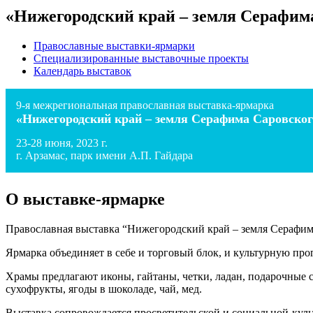
«Нижегородский край – земля Серафим
Православные выставки-ярмарки
Специализированные выставочные проекты
Календарь выставок
9-я межрегиональная православная выставка-ярмарка
«Нижегородский край – земля Серафима Саровског
23-28 июня, 2023 г.
г. Арзамас, парк имени А.П. Гайдара
О выставке-ярмарке
Православная выставка “Нижегородский край – земля Серафим
Ярмарка объединяет в себе и торговый блок, и культурную про
Храмы предлагают иконы, гайтаны, четки, ладан, подарочные 
сухофрукты, ягоды в шоколаде, чай, мед.
Выставка сопровождается просветительской и социальной-куль