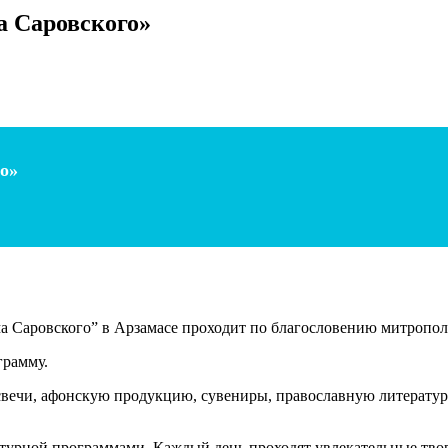
а Саровского»
о»
а Саровского” в Арзамасе проходит по благословению митропол
грамму.
свечи, афонскую продукцию, сувениры, православную литературу
турной программами. Каждый день проходят увлекательные твор