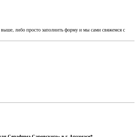
х выше, либо просто заполнить форму и мы сами свяжемся с
ля Серафима Саровского» в г. Арзамасе*