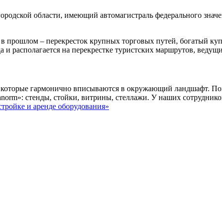
родской области, имеющий автомагистраль федерального значен
 в прошлом – перекресток крупных торговых путей, богатый ку
а и располагается на перекрестке туристских маршрутов, ведущи
, которые гармонично вписываются в окружающий ландшафт. Пом
rm»: стенды, стойки, витрины, стеллажи. У наших сотрудников
стройке и аренде оборудования»