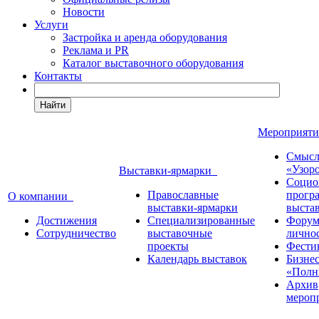
Новости
Услуги
Застройка и аренда оборудования
Реклама и PR
Каталог выставочного оборудования
Контакты
Найти
Мероприят
Смысл
«Узор
Выставки-ярмарки
Социо
Православные
прогр
О компании
выставки-ярмарки
выста
Достижения
Специализированные
Форум
Сотрудничество
выставочные
лично
проекты
Фести
Календарь выставок
Бизне
«Полн
Архив
мероп