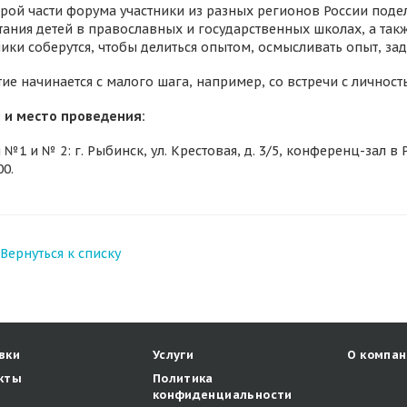
орой части форума участники из разных регионов России под
тания детей в православных и государственных школах, а так
ики соберутся, чтобы делиться опытом, осмысливать опыт, за
ие начинается с малого шага, например, со встречи с личност
 и место проведения:
 №1 и № 2: г. Рыбинск, ул. Крестовая, д. 3/5, конференц-зал 
00.
Вернуться к списку
вки
Услуги
О компан
кты
Политика
конфиденциальности