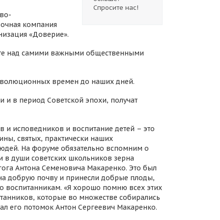
Спросите нас!
во-
вочная компания
низация «Доверие».
боте над самими важными общественными
революционных времен до наших дней.
и и в период Советской эпохи, получат
в и исповедников и воспитание детей – это
ины, святых, практически наших
юдей. На форуме обязательно вспомним о
и в души советских школьников зерна
гога Антона Семеновича Макаренко. Это был
на добрую почву и принесли добрые плоды,
по воспитанникам. «Я хорошо помню всех этих
питанников, которые во множестве собирались
л его потомок Антон Сергеевич Макаренко.