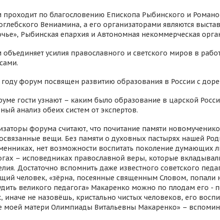
 проходит по благословению Епископа Рыбинского и Романо
оглебского Вениамина, а его организаторами являются выста
очье», Рыбинская епархия и Автономная некоммерческая орга
 объединяет усилия православного и светского миров в ра
сами.
3 году форум посвящен развитию образования в России с до
руме гости узнают – каким было образование в царской Росси
ный анализ обеих систем от экспертов.
изаторы форума считают, что почитание памяти новомученико
освязанные вещи. Без памяти о духовных пастырях нашей Род
менниках, нет возможности воспитать поколение думающих л
огах – исповедниках православной веры, которые вкладывал
елия. Достаточно вспомнить даже известного советского педа
щий человек, «зёрна, посеянные священным Словом, попали 
судить великого педагога» Макаренко можно по плодам его - 
х, иначе не назовёшь, кристально чистых человеков, его вос
е моей матери Олимпиады Витальевны Макаренко» – вспомина