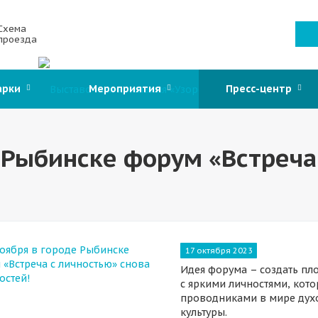
Схема
проезда
арки
Мероприятия
Пресс-центр
е Рыбинске форум «Встреча
17 октября 2023
Идея форума – создать пл
с яркими личностями, кото
проводниками в мире духо
культуры.