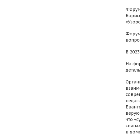
Форум
Борис
«Узор
Форум
вопро
В 202
На фо
деталь
Орган
взаим
совре
педаг
Еванг
верую
что «
святы
в дом