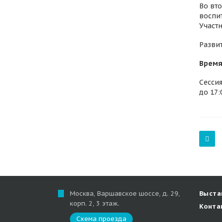
Во вт
воспи
Участн
Развит
Время
Сессия
до 17:
Москва, Варшавское шоссе, д. 29,
Выста
корп. 2, 3 этаж.
Конта
Схема проезда