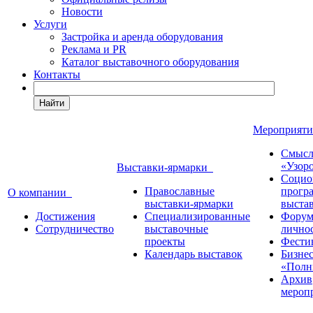
Новости
Услуги
Застройка и аренда оборудования
Реклама и PR
Каталог выставочного оборудования
Контакты
Найти
Мероприят
Смысл
«Узор
Выставки-ярмарки
Социо
Православные
прогр
О компании
выставки-ярмарки
выста
Достижения
Специализированные
Форум
Сотрудничество
выставочные
лично
проекты
Фести
Календарь выставок
Бизне
«Полн
Архив
мероп