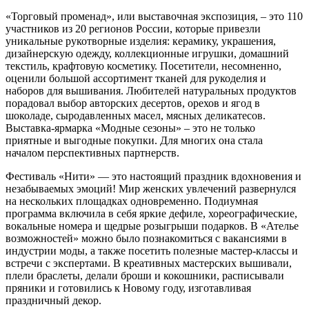
«Торговый променад», или выставочная экспозиция, – это 110
участников из 20 регионов России, которые привезли
уникальные рукотворные изделия: керамику, украшения,
дизайнерскую одежду, коллекционные игрушки, домашний
текстиль, крафтовую косметику. Посетители, несомненно,
оценили большой ассортимент тканей для рукоделия и
наборов для вышивания. Любителей натуральных продуктов
порадовал выбор авторских десертов, орехов и ягод в
шоколаде, сыродавленных масел, мясных деликатесов.
Выставка-ярмарка «Модные сезоны» – это не только
приятные и выгодные покупки. Для многих она стала
началом перспективных партнерств.
Фестиваль «Нити» — это настоящий праздник вдохновения и
незабываемых эмоций! Мир женских увлечений развернулся
на нескольких площадках одновременно. Подиумная
программа включила в себя яркие дефиле, хореографические,
вокальные номера и щедрые розыгрыши подарков. В «Ателье
возможностей» можно было познакомиться с вакансиями в
индустрии моды, а также посетить полезные мастер-классы и
встречи с экспертами. В креативных мастерских вышивали,
плели браслеты, делали броши и кокошники, расписывали
пряники и готовились к Новому году, изготавливая
праздничный декор.