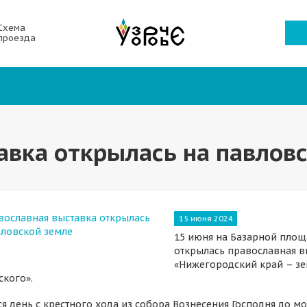
Схема
проезда
авка открылась на павлов
15 июня 2024
15 июня на Базарной площ
открылась православная в
«Нижегородский край – з
ского».
ся день с крестного хода из собора Вознесения Господня до 