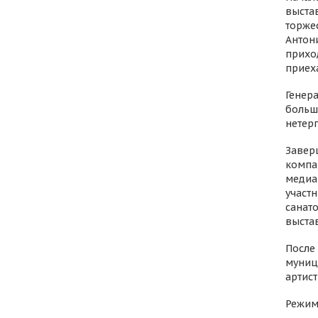
выста
торже
Антон
приход
приеха
Генер
большо
нетер
Завер
компа
медиа
участ
санат
выстав
После
муниц
артист
Режим