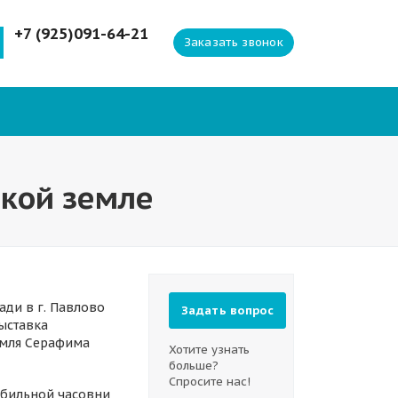
+7 (925)091-64-21
Заказать звонок
ской земле
ади в г. Павлово
Задать вопрос
ыставка
емля Серафима
Хотите узнать
больше?
Спросите нас!
мобильной часовни