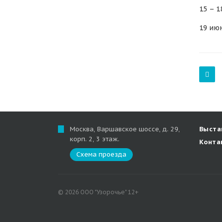
15 – 1
19 июн
Москва, Варшавское шоссе, д. 29,
Выста
корп. 2, 3 этаж.
Конта
Схема проезда
© 2026 ООО "Узорочье" 12+