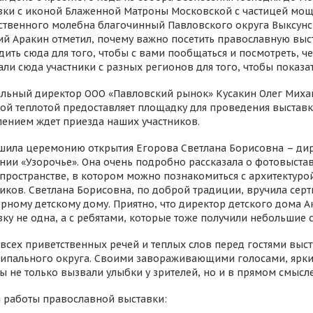
вки с иконой Блаженной Матроны Московской с частицей мощ
ственного молебна благочинный Павловского округа Выксунс
ий Аракин отметил, почему важно посетить православную выст
ить сюда для того, чтобы с вами пообщаться и посмотреть, ч
ли сюда участники с разных регионов для того, чтобы показат
альный директор ООО «Павловский рынок» Кусакин Олег Михай
й теплотой предоставляет площадку для проведения выставки,
пением ждет приезда наших участников.
шила церемонию открытия Егорова Светлана Борисовна – ди
нии «Узорочье». Она очень подробно рассказала о фотовыста
пространстве, в котором можно познакомиться с архитектуро
ников. Светлана Борисовна, по доброй традиции, вручила сер
орному детскому дому. Приятно, что директор детского дома 
ку не одна, а с ребятами, которые тоже получили небольшие 
 всех приветственных речей и теплых слов перед гостями выс
ипального округа. Своими завораживающими голосами, ярк
ы не только вызвали улыбки у зрителей, но и в прямом смысле
 работы православной выставки: