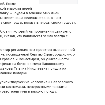
ей. После
кой епархии иерей
авку: «…будем в течение этих дней
ем живет наша великая страна. К нам
ь свои труды, показать плоды своих трудов».
лович, который на протяжении двух лет с
 сказал, что павловская земля всегда с
ректор региональных проектов выставочной
вке, посвященной Сергию Страгородскому, о
й храмов и монастырей, об уникальности
тификат на бочонок меда Павловскому
Аксенова Татьяна Николаевна пришла на
сладкие подарки.
тупили творческие коллективы Павловского
ими костюмами, невероятными танцами
 разогнали тучи и плохую погоду.