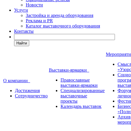
Новости
Услуги
Застройка и аренда оборудования
Реклама и PR
Каталог выставочного оборудования
Контакты
Найти
Мероприят
Смысл
«Узор
Выставки-ярмарки
Социо
Православные
прогр
О компании
выставки-ярмарки
выста
Достижения
Специализированные
Форум
Сотрудничество
выставочные
лично
проекты
Фести
Календарь выставок
Бизне
«Полн
Архив
мероп