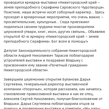
проводится ярмарка-выставка «Нижегородский край –
земля преподобного Серафима Саровского Чудотворца».
Поистине, наши встречи носят соборный характер… Здесь
проходят и ярмарочные мероприятия, что очень важно –
просветительские, культурные… Сюда приезжают
поделиться своими трудами многие производители
церковной утвари, книг, икон, других святынь... Объявляю
открытой 42-ю ярмарку «Нижегородский край – земля
преподобного Серафима». Бог всем в помощь!»
Депутат Законодательного собрания Нижегородской
области Андрей Николаевич Тарасов поблагодарил
устроителей выставки и поздравил Владыку с
присвоением ему звания «Почетный гражданин
Нижегородской области».
Завершила церемонию открытия Буланова Дарья
Сергеевна, генеральный директор выставочной
компании «Узорочье», которая рассказала, как началось
становление православной выставки и как ее отец,
Алексеев Сергей Николаевич, получил благословение от
Владыки. Дарья Сергеевна поблагодарила отцов за
помощь в проведении выставки и отметила: «Мы рады