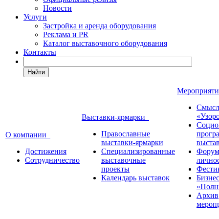
Новости
Услуги
Застройка и аренда оборудования
Реклама и PR
Каталог выставочного оборудования
Контакты
Найти
Мероприят
Смысл
«Узор
Выставки-ярмарки
Социо
Православные
прогр
О компании
выставки-ярмарки
выста
Достижения
Специализированные
Форум
Сотрудничество
выставочные
лично
проекты
Фести
Календарь выставок
Бизне
«Полн
Архив
мероп