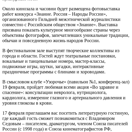
Около кинозала и часовни будет размещена фотовыставка
работ конкурса «Знание. Россия – Народы России»,
организованного Гильдией межэтнической журналистики
совместно с Российским обществом «Знание». Выставка
призвана показать культурное многообразие страны через
объективы фотографов, запечатлевших уникальные традиции,
обычаи и повседневную жизнь народов России.
В фестивальном зале выступят творческие коллективы из
города и области. Гостей ждут театральные постановки,
вокальные и танцевальные номера, мастер-классы,
подвижные игры, шутки, загадки, интерактивные
праздничные программы с блинами и хороводами.
В смысловом клубе «Узорочье» (павильон №1, конференц-зал)
19 февраля, пройдет любимая всеми акция «Во здравие и
спасение»: консультации невролога, нутрициолога,
кардиолога, измерение глазного и артериального давления и
уровня глюкозы в крови.
17 февраля приглашаем вас посетить литературную гостиную,
где каждый гость сможет познакомиться с Владимиром
Седовым – писателем, драматургом, членом Союза писателей
России (с 1998 года) и Союза кинематографистов РФ,