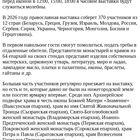
перед иконой в 12:00, 15:00, 18:00 в часовне выставки будут
служиться молебны.
В 2026 году православная выставка соберет 370 участников из
12 стран (Беларусь, Греция, Грузия, Израиль, Молдова, Россия,
Сербия, Сирия, Украина, Черногория, Монголия, Босния и
Герцеговина).
В первом павильоне гости смогут помолиться, подать требы в
отдаленные обители. Представители монастырей и храмов из
64 епархий на своих стендах представят изделия собственных
мастерских, церковную утварь, литературу, миро и ладан,
лампадное масло, платки и палантины, иконы, браслеты,
гайтаны и др.
Большая часть участников регулярно приезжает на выставку,
но есть и те, которые давно не были на нижегородской земле
или посетят ярмарку впервые. Среди них Архиерейское
подворье храма в честь иконы Божией Матери «Знамение»
(Выксунская епархия), храм во имя Святой Живоначальной
Троицы (Сызранская епархия), Свято-Боголюбовский
женский монастырь (Владимирская епархия), Иоанно-
Предтеченский женский монастырь (Пермская епархия),
Покровский женский монастырь (Сорокская епархия), храм
Петра и Павла (Саратовская епархия), храм Вознесения
Господня (Тверская епархия).