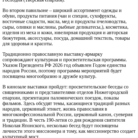
Во втором павильоне – широкий ассортимент одежды и
обуви, продукты питания (чаи и специи, сухофрукты,
восточные сладости, масла, мед и продукты пчеловодства,
сыры, оливки и маслины, рыбные деликатесы,), косметика,
изделия из меха и кожи, ювелирная продукция и авторская
бижутерия, аксессуары, посуда, домашний текстиль, товары
для здоровья и красоты.
Традиционно православную выставку-ярмарку
сопровождают культурная и просветительская программы.
Указом Президента РФ 2026 год объявлен Годом единства
народов России, поэтому программа мероприятий будет
посвящена многообразию и дружбе культур.
В кинозале выставки пройдут: просветительские беседы со
священниками и представителями отделов Нижегородской
епархии, презентации паломнических поездок, показы
фильмов. Здесь обсудят темы, касающиеся традиций разных
народов, церковный этикет, жизнь православия в
многоконфессиональной России, церковный канон, суеверия
и традиции. В честь 190-летия со дня рождения святителя
Николая Японского, несколько бесед будут посвящены
личности этого миссионера и тому, как миссионерство создает
культурный мост.