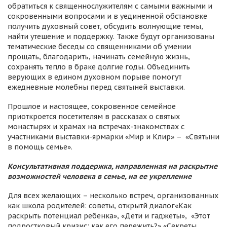
обратиться к священнослужителям с самыми важными и
сокровенными вопросами и в уединенной обстановке
получить духовный совет, обсудить волнующие темы,
найти утешение и поддержку. Также будут организованы
тематические беседы со священниками об умении
прощать, благодарить, начинать семейную жизнь,
сохранять тепло в браке долгие годы. Объединить
верующих в едином духовном порыве помогут
ежедневные молебны перед святыней выставки.
Прошлое и настоящее, сокровенное семейное
приоткроется посетителям в рассказах о святых
монастырях и храмах на встречах-знакомствах с
участниками выставки-ярмарки «Мир и Клир» – «Святыни
в помощь семье».
Консультативная поддержка, направленная на раскрытие
возможностей человека в семье, на ее укрепление
Для всех желающих – несколько встреч, организованных
как школа родителей: советы, открытй диалог«Как
раскрыть потенциал ребенка», «Дети и гаджеты», «Этот
подростковый кризис: как его пережить?»,«Секреты