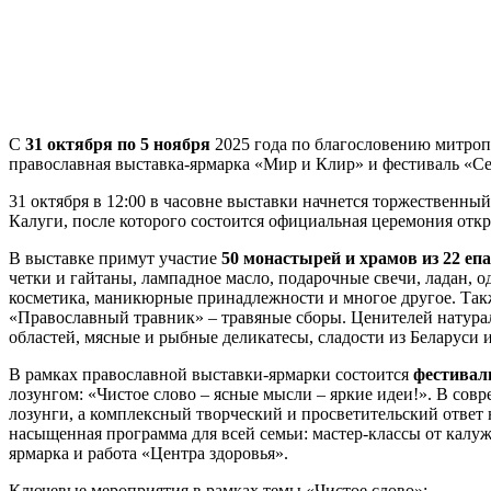
С
31 октября по 5 ноября
2025 года по благословению митроп
православная выставка-ярмарка «Мир и Клир» и фестиваль «С
31 октября в 12:00 в часовне выставки начнется торжественны
Калуги, после которого состоится официальная церемония отк
В выставке примут участие
50 монастырей и храмов из 22 еп
четки и гайтаны, лампадное масло, подарочные свечи, ладан, о
косметика, маникюрные принадлежности и многое другое. Также
«Православный травник» – травяные сборы. Ценителей натура
областей, мясные и рыбные деликатесы, сладости из Беларуси 
В рамках православной выставки-ярмарки состоится
фестивал
лозунгом: «Чистое слово – ясные мысли – яркие идеи!». В сов
лозунги, а комплексный творческий и просветительский ответ 
насыщенная программа для всей семьи: мастер-классы от калу
ярмарка и работа «Центра здоровья».
Ключевые мероприятия в рамках темы «Чистое слово»: