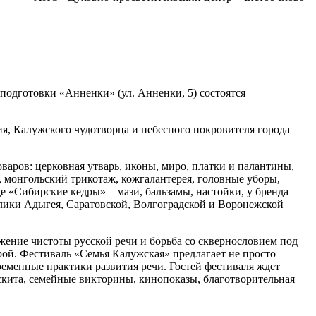
одготовки «Анненки» (ул. Анненки, 5) состоятся
ия, Калужского чудотворца и небесного покровителя города
варов: церковная утварь, иконы, миро, платки и палантины,
ы, монгольский трикотаж, кожгалантерея, головные уборы,
 «Сибирские кедры» – мази, бальзамы, настойки, у бренда
лики Адыгея, Саратовской, Волгоградской и Воронежской
жение чистоты русской речи и борьба со сквернословием под
рой. Фестиваль «Семья Калужская» предлагает не просто
ременные практики развития речи. Гостей фестиваля ждет
скита, семейные викторины, кинопоказы, благотворительная