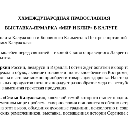
XX
МЕЖДУНАРОДНАЯ ПРАВОСЛАВНАЯ
ВЫСТАВКА-ЯРМАРКА «МИР И КЛИР» В КАЛУГЕ
олита Калужского и Боровского Климента в Центре спортивной п
емья Калужская».
й молебен перед святыней – иконой Святого праведного Лаврент
рытия.
архий
России, Беларуси и Израиля. Гостей ждет богатый выбор то
дежда и обувь, льняное столовое и постельное белье из Костром
 на выставке можно приобрести товары для здоровья. На стенде
льных продуктов питания порадует разнообразие меда из респуб
и знаменитая греческая продукция.
ь «Семья Калужская»
, ключевой темой которого станет продви
ременном мире проблема сквернословия становится особенно ост
на этот вызов, объединяя духовные традиции, психологию и сов
жских ремесленников, выставка, посвященная истории Сергиева 