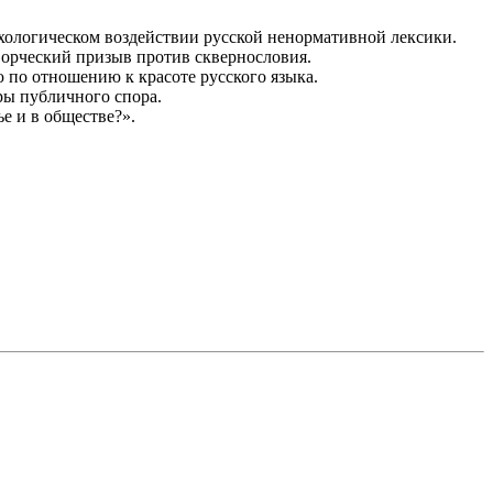
ихологическом воздействии русской ненормативной лексики.
творческий призыв против сквернословия.
 по отношению к красоте русского языка.
уры публичного спора.
ье и в обществе?».