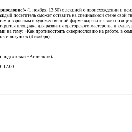
ернословие!»
(1 ноября, 13:50) с лекцией о происхождении и пс
каждый посетитель сможет оставить на специальной стене свой 
тям и взрослым в художественной форме выразить свою позицию
 открытая площадка для развития ораторского мастерства и культ
ами на тему: «Как противостоять сквернословию на работе, в сем
в и лозунгов (4 ноября).
ой подготовки «Анненки»).
0–17:00