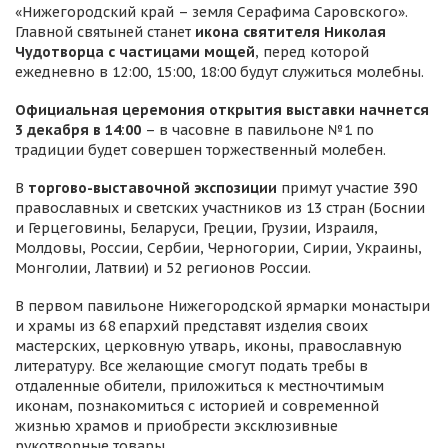
«Нижегородский край – земля Серафима Саровского».
Главной святыней станет
икона святителя Николая
Чудотворца с частицами мощей
, перед которой
ежедневно в 12:00, 15:00, 18:00 будут служиться молебны.
Официальная церемония открытия выставки начнется
3 декабря в 14:00
– в часовне в павильоне №1 по
традиции будет совершен торжественный молебен.
В
торгово-выставочной экспозиции
примут участие 390
православных и светских участников из 13 стран (Боснии
и Герцеговины, Беларуси, Греции, Грузии, Израиля,
Молдовы, России, Сербии, Черногории, Сирии, Украины,
Монголии, Латвии) и 52 регионов России.
В первом павильоне Нижегородской ярмарки монастыри
и храмы из 68 епархий представят изделия своих
мастерских, церковную утварь, иконы, православную
литературу. Все желающие смогут подать требы в
отдаленные обители, приложиться к местночтимым
иконам, познакомиться с историей и современной
жизнью храмов и приобрести эксклюзивные
рукотворные товары.