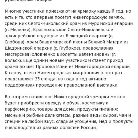
Многие участники приезжают на ярмарку каждый год, но
есть и те, кто впервые посетит нижегородскую землю,
среди них Свято-Никольский храм из Муромской епархии
(г. Меленки), Краснохолское Свято-Николаевское
архиерейское подворье из Бежецкой епархии (д.
Слобода), храм Владимирской иконы Божией Матери из
Шадринской епархии (с. Глубокое), православная
мастерская Головченко Виолетты Валентиновны (г.
Вольск). Еще одним новым участником станет приход
храма во имя Пророка Илии из Нижегородской епархии.
К слову, всего Нижегородская митрополия в этот раз
представляет 23 стенда, из года в год активно
поддерживая проведение православной выставки.
Во втором павильоне Нижегородской ярмарки можно
будет приобрести одежду и обувь, косметику и
парфюмерию, товары для дома, продукты питания:
мясные и рыбные деликатесы, разные виды сыров, чаи и
специи на любой вкус, сладкие угощения, мед и продукты
пчеловодства из разных областей России.