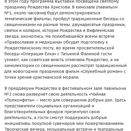
В этом году программа выставки посвящена светлому
празднику Рождества Христова. В кинозале (павильон
№1, около часовни) будут демонстрироваться
тематические фильмы, пройдут традиционные беседы со
священниками на разные темы: двунадесятые праздники,
святки и колядки, история Рождества и Вифлеемская
звезда, иконопись. На полюбившейся всеми встрече
«Православие и медицина» обсудят подготовку к
Рождественскому посту, во время просветительской
беседы «Операция Ёлка» с Татьяной Фалиной гости
узнают, как советская власть отменяла Рождество, а на
кинолектории со священником рассмотрят традиционный
для новогодних праздников фильм «Служебный роман» с
точки зрения христианской морали.
В преддверии Рождества в фестивальном зале павильона
№2 снова развернет свою деятельность «Чайная
«Полконфеты» – место для совершения добрых дел. Здесь
представители социальных организаций и
благотворительных фондов презентуют свою
деятельность, а гости смогут поддержать добрые
инициативы покупкой сувениров или пожертвованиями.
Творческие вечера, музыкальные встречи и театральные