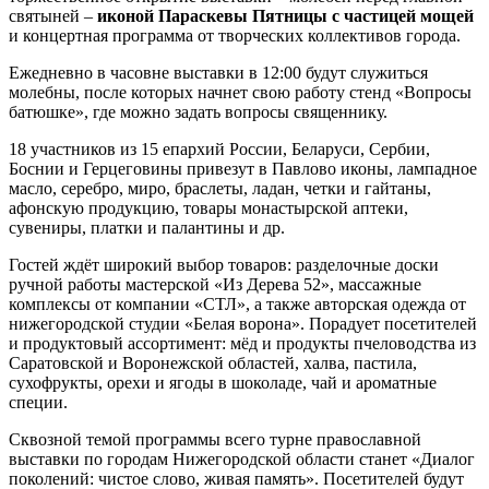
святыней –
иконой Параскевы Пятницы с частицей мощей
и концертная программа от творческих коллективов города.
Ежедневно в часовне выставки в 12:00 будут служиться
молебны, после которых начнет свою работу стенд «Вопросы
батюшке», где можно задать вопросы священнику.
18 участников из 15 епархий России, Беларуси, Сербии,
Боснии и Герцеговины привезут в Павлово иконы, лампадное
масло, серебро, миро, браслеты, ладан, четки и гайтаны,
афонскую продукцию, товары монастырской аптеки,
сувениры, платки и палантины и др.
Гостей ждёт широкий выбор товаров: разделочные доски
ручной работы мастерской «Из Дерева 52», массажные
комплексы от компании «СТЛ», а также авторская одежда от
нижегородской студии «Белая ворона». Порадует посетителей
и продуктовый ассортимент: мёд и продукты пчеловодства из
Саратовской и Воронежской областей, халва, пастила,
сухофрукты, орехи и ягоды в шоколаде, чай и ароматные
специи.
Сквозной темой программы всего турне православной
выставки по городам Нижегородской области станет «Диалог
поколений: чистое слово, живая память». Посетителей будут