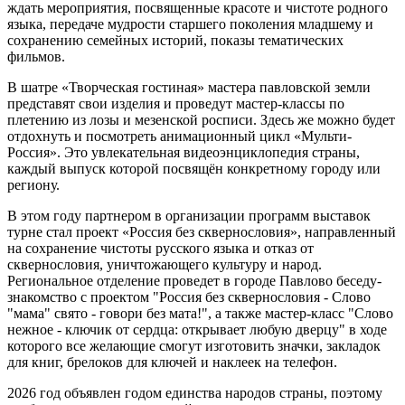
ждать мероприятия, посвященные красоте и чистоте родного
языка, передаче мудрости старшего поколения младшему и
сохранению семейных историй, показы тематических
фильмов.
В шатре «Творческая гостиная» мастера павловской земли
представят свои изделия и проведут мастер-классы по
плетению из лозы и мезенской росписи. Здесь же можно будет
отдохнуть и посмотреть анимационный цикл «Мульти-
Россия». Это увлекательная видеоэнциклопедия страны,
каждый выпуск которой посвящён конкретному городу или
региону.
В этом году партнером в организации программ выставок
турне стал проект «Россия без сквернословия», направленный
на сохранение чистоты русского языка и отказ от
сквернословия, уничтожающего культуру и народ.
Региональное отделение проведет в городе Павлово беседу-
знакомство с проектом "Россия без сквернословия - Слово
"мама" свято - говори без мата!", а также мастер-класс "Слово
нежное - ключик от сердца: открывает любую дверцу" в ходе
которого все желающие смогут изготовить значки, закладок
для книг, брелоков для ключей и наклеек на телефон.
2026 год объявлен годом единства народов страны, поэтому