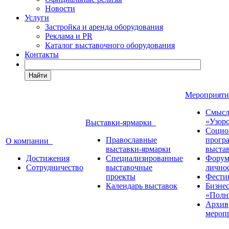
Новости
Услуги
Застройка и аренда оборудования
Реклама и PR
Каталог выставочного оборудования
Контакты
Найти
Мероприят
Смысл
«Узор
Выставки-ярмарки
Социо
Православные
прогр
О компании
выставки-ярмарки
выста
Достижения
Специализированные
Форум
Сотрудничество
выставочные
лично
проекты
Фести
Календарь выставок
Бизне
«Полн
Архив
мероп