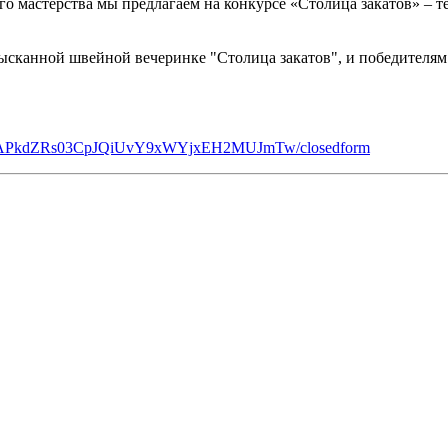
го мастерства мы предлагаем на конкурсе «Столица закатов» – 
зысканной швейной вечеринке "Столица закатов", и победителя
PbzjAPkdZRs03CpJQiUvY9xWYjxEH2MUJmTw/closedform