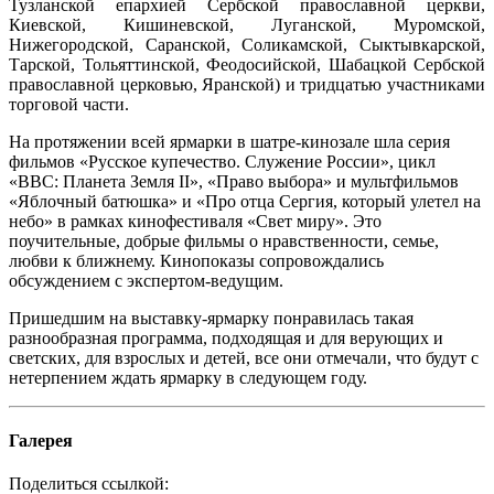
Тузланской епархией Сербской православной церкви,
Киевской, Кишиневской, Луганской, Муромской,
Нижегородской, Саранской, Соликамской, Сыктывкарской,
Тарской, Тольяттинской, Феодосийской, Шабацкой Сербской
православной церковью, Яранской) и тридцатью участниками
торговой части.
На протяжении всей ярмарки в шатре-кинозале шла серия
фильмов «Русское купечество. Служение России», цикл
«ВВС: Планета Земля II», «Право выбора» и мультфильмов
«Яблочный батюшка» и «Про отца Сергия, который улетел на
небо» в рамках кинофестиваля «Свет миру». Это
поучительные, добрые фильмы о нравственности, семье,
любви к ближнему. Кинопоказы сопровождались
обсуждением с экспертом-ведущим.
Пришедшим на выставку-ярмарку понравилась такая
разнообразная программа, подходящая и для верующих и
светских, для взрослых и детей, все они отмечали, что будут с
нетерпением ждать ярмарку в следующем году.
Галерея
Поделиться ссылкой: