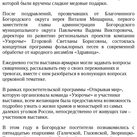
которой были вручены сладкие медовые подарки.
После поздравлений, прозвучавших от Благочинного
Богородского округа иерея Виталия Мишарина, первого
заместителя главы администрации Богородского
муниципального округа Павлычева Вадима Викторовича,
директора по развитию региональных проектов компании
«Узорочье» Егоровой Светланы Борисовны, состоялась
концертная программа фольклорных песен в современной
обработке от народного ансамбля «Здравица».
Ежедневно гости выставки-ярмарки могли задавать вопросы
священнику, рассказывать ему о своих переживаниях и
тревогах, вместе с ним разобраться в волнующих вопросах
церковной тематике.
В рамках просветительской программы «Открывая мир»,
которую организовала команда «Узорочье» и участники
выставки, всем желающим была предоставлена возможность
подробно узнать о жизни храмов и монастырей из самых
далеких уголков России, непосредственно от живущих там –
участников выставки.
В этом году в Богородске посетители познакомились с
пятнадцатью епархиями (Галичской, Глазовской, Зворницко-