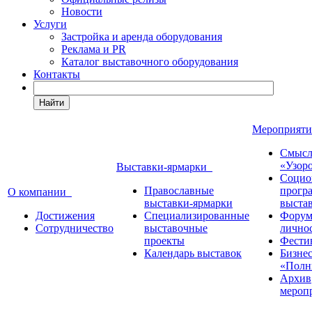
Новости
Услуги
Застройка и аренда оборудования
Реклама и PR
Каталог выставочного оборудования
Контакты
Найти
Мероприят
Смысл
«Узор
Выставки-ярмарки
Социо
Православные
прогр
О компании
выставки-ярмарки
выста
Достижения
Специализированные
Форум
Сотрудничество
выставочные
лично
проекты
Фести
Календарь выставок
Бизне
«Полн
Архив
мероп