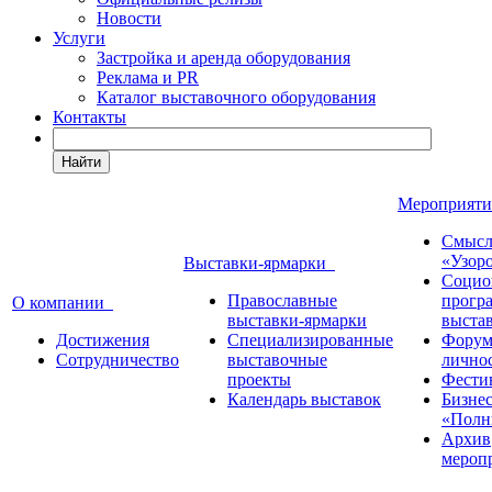
Новости
Услуги
Застройка и аренда оборудования
Реклама и PR
Каталог выставочного оборудования
Контакты
Найти
Мероприят
Смысл
«Узор
Выставки-ярмарки
Социо
Православные
прогр
О компании
выставки-ярмарки
выста
Достижения
Специализированные
Форум
Сотрудничество
выставочные
лично
проекты
Фести
Календарь выставок
Бизне
«Полн
Архив
мероп