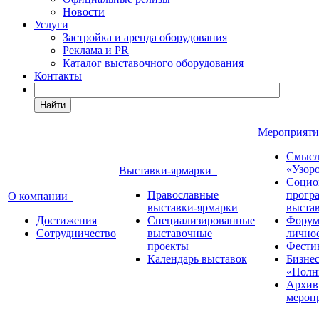
Новости
Услуги
Застройка и аренда оборудования
Реклама и PR
Каталог выставочного оборудования
Контакты
Найти
Мероприят
Смысл
«Узор
Выставки-ярмарки
Социо
Православные
прогр
О компании
выставки-ярмарки
выста
Достижения
Специализированные
Форум
Сотрудничество
выставочные
лично
проекты
Фести
Календарь выставок
Бизне
«Полн
Архив
мероп