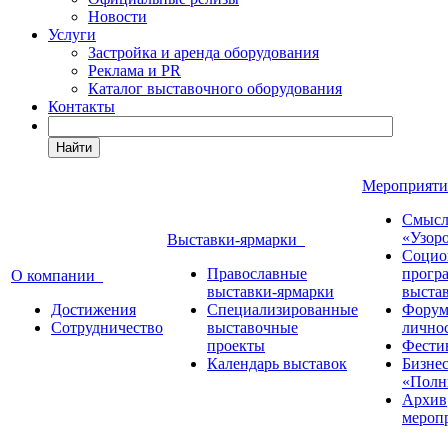
Новости
Услуги
Застройка и аренда оборудования
Реклама и PR
Каталог выставочного оборудования
Контакты
Найти
Мероприят
Смысл
«Узор
Выставки-ярмарки
Социо
Православные
прогр
О компании
выставки-ярмарки
выста
Достижения
Специализированные
Форум
Сотрудничество
выставочные
лично
проекты
Фести
Календарь выставок
Бизне
«Полн
Архив
мероп