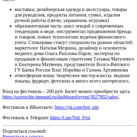
выставка: дизайнерская одежда и аксессуары, товары
для рукоделия, продукты питания, сумки, изделия
ручной работы (свечи, украшения, игрушки)
образовательная часть: цикл лекций о современных
тенденциях в моде, инструментах продвижения бренда
и товаров, новых технологиях ведения финансового
учета. Спикерами станут специалисты разных областей:
маркетолог Наталья Мезрина, дизайнер и основатель
модного дома Ольга Рыхлова-Парле, эксперты по
продажам и финансовым стратегиям Татьяна Матулевич
и Екатерина Матвеева, представители Волго-Вятского
ГУ Банка России Влас Норейко и Галина Артамонова
атмосферная ниша: творческие мастер-классы, модные
показы, фудкорт, фотозона и много всего интересного.
Вход на фестиваль – 200 руб. Билет можно приобрести здесь
https://uzorochie.timepad.ru/dashboard/event/3027902/sales/
.
Фестиваль в ВКонтакте:
https://vk.com/fest_niti
Фестиваль в Telegram:
https://t.me/Niti_Fest
Поделиться ссылкой:
Вернуться к списку