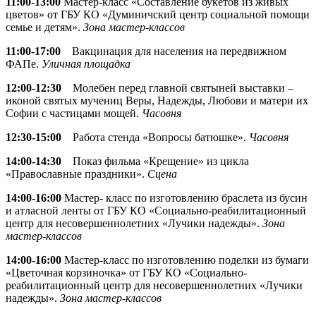
11:00-13:00
Мастер-класс «Составление букетов из живых
цветов» от ГБУ КО «Думиничский центр социальной помощи
семье и детям».
Зона мастер-классов
11:00-17:00
Вакцинация для населения на передвижном
ФАПе.
Уличная площадка
12:00-12:30
Молебен перед главной святыней выставки –
иконой святых мучениц Веры, Надежды, Любови и матери их
Софии с частицами мощей.
Часовня
12:30-15:00
Работа стенда «Вопросы батюшке».
Часовня
14:00-14:30
Показ фильма «Крещение» из цикла
«Православные праздники».
Сцена
14:00-16:00
Мастер- класс по изготовлению браслета из бусин
и атласной ленты от ГБУ КО «Социально-реабилитационный
центр для несовершеннолетних «Лучики надежды».
Зона
мастер-классов
14:00-16:00
Мастер-класс по изготовлению поделки из бумаги
«Цветочная корзиночка» от ГБУ КО «Социально-
реабилитационный центр для несовершеннолетних «Лучики
надежды».
Зона мастер-классов