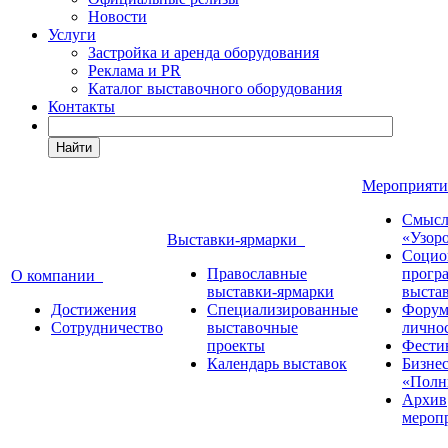
Новости
Услуги
Застройка и аренда оборудования
Реклама и PR
Каталог выставочного оборудования
Контакты
Найти
Мероприят
Смысл
«Узор
Выставки-ярмарки
Социо
Православные
прогр
О компании
выставки-ярмарки
выста
Достижения
Специализированные
Форум
Сотрудничество
выставочные
лично
проекты
Фести
Календарь выставок
Бизне
«Полн
Архив
мероп