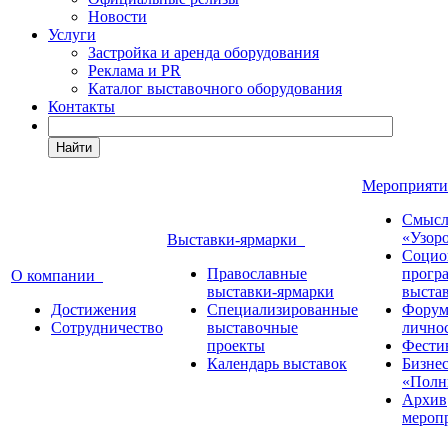
Новости
Услуги
Застройка и аренда оборудования
Реклама и PR
Каталог выставочного оборудования
Контакты
Найти
Мероприят
Смысл
«Узор
Выставки-ярмарки
Социо
Православные
прогр
О компании
выставки-ярмарки
выста
Достижения
Специализированные
Форум
Сотрудничество
выставочные
лично
проекты
Фести
Календарь выставок
Бизне
«Полн
Архив
мероп