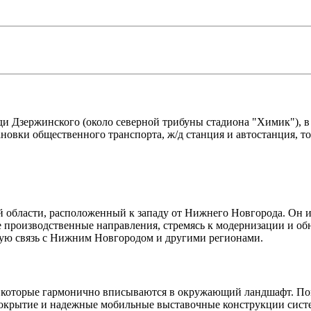
и Дзержинского (около северной трибуны стадиона "Химик"), в 
ановки общественного транспорта, ж/д станция и автостанция, 
бласти, расположенный к западу от Нижнего Новгорода. Он ис
е производственные направления, стремясь к модернизации и об
кую связь с Нижним Новгородом и другими регионами.
, которые гармонично вписываются в окружающий ландшафт. Пом
 покрытие и надежные мобильные выставочные конструкции сист