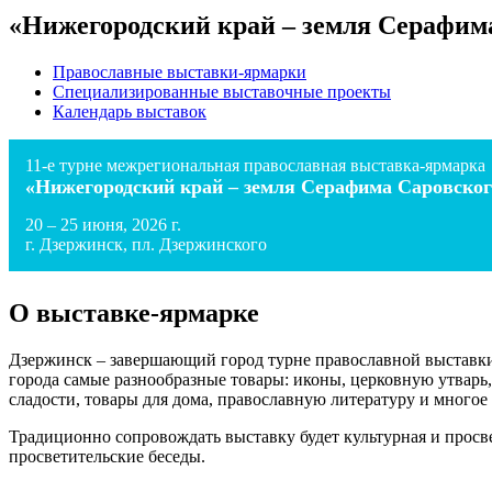
«Нижегородский край – земля Серафим
Православные выставки-ярмарки
Специализированные выставочные проекты
Календарь выставок
11-е турне межрегиональная православная выставка-ярмарка
«Нижегородский край – земля Серафима Саровског
20 – 25 июня, 2026 г.
г. Дзержинск, пл. Дзержинского
О выставке-ярмарке
Дзержинск – завершающий город турне православной выставки 
города самые разнообразные товары: иконы, церковную утварь, 
сладости, товары для дома, православную литературу и многое 
Традиционно сопровождать выставку будет культурная и просв
просветительские беседы.