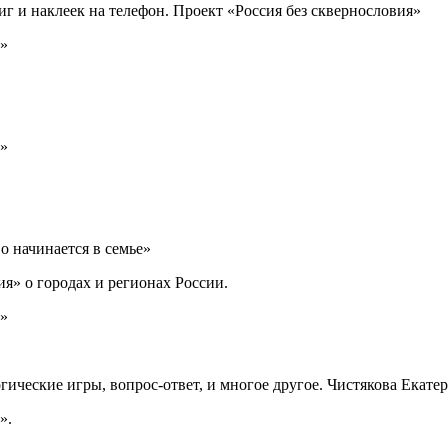
иг и наклеек на телефон. Проект «Россия без сквернословия»
а»
а»
о начинается в семье»
я» о городах и регионах России.
а»
огические игры, вопрос-ответ, и многое другое. Чистякова Екат
».