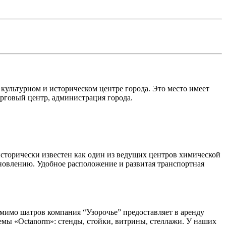
культурном и историческом центре города. Это место имеет
торговый центр, администрация города.
торически известен как один из ведущих центров химической
новлению. Удобное расположение и развитая транспортная
имо шатров компания “Узорочье” предоставляет в аренду
емы «Octanorm»: стенды, стойки, витрины, стеллажи. У наших